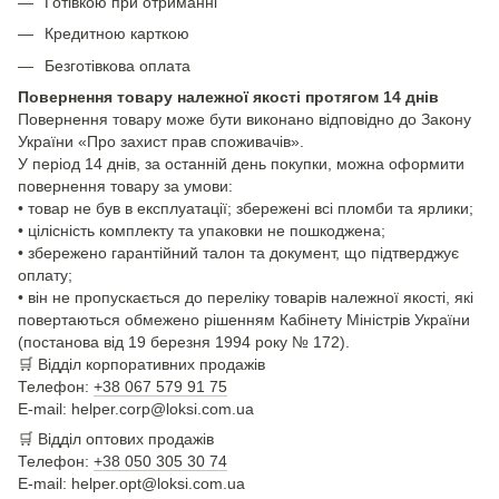
Готівкою при отриманні
Кредитною карткою
Безготівкова оплата
Повернення товару належної якості протягом 14 днів
Повернення товару може бути виконано відповідно до Закону
України «Про захист прав споживачів».
У період 14 днів, за останній день покупки, можна оформити
повернення товару за умови:
• товар не був в експлуатації; збережені всі пломби та ярлики;
• цілісність комплекту та упаковки не пошкоджена;
• збережено гарантійний талон та документ, що підтверджує
оплату;
• він не пропускається до переліку товарів належної якості, які
повертаються обмежено рішенням Кабінету Міністрів України
(постанова від 19 березня 1994 року № 172).
🛒
Відділ корпоративних продажів
Телефон:
+38 067 579 91 75
E-mail: helper.corp@loksi.com.ua
🛒
Відділ оптових продажів
Телефон:
+38 050 305 30 74
E-mail: helper.opt@loksi.com.ua