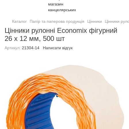
Каталог
Папір та паперова продукція
Цінники
Цiнники руло
Цiнники рулонні Economix фiгурний
26 х 12 мм, 500 шт
Артикул:
21304-14
Написати відгук