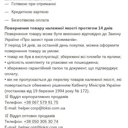
Готівкою при отриманні
Кредитною карткою
Безготівкова оплата
Повернення товару належної якості протягом 14 днів
Повернення товару може бути виконано відповідно до Закону
України «Про захист прав споживачів».
У період 14 днів, за останній день покупки, можна оформити
повернення товару за умови:
• товар не був в експлуатації; збережені всі пломби та ярлики;
• цілісність комплекту та упаковки не пошкоджена;
• збережено гарантійний талон та документ, що підтверджує
оплату;
• він не пропускається до переліку товарів належної якості, які
повертаються обмежено рішенням Кабінету Міністрів України
(постанова від 19 березня 1994 року № 172).
🛒
Відділ корпоративних продажів
Телефон:
+38 067 579 91 75
E-mail: helper.corp@loksi.com.ua
🛒
Відділ оптових продажів
Телефон:
+38 050 305 30 74
E-mail: helper.opt@loksi.com.ua