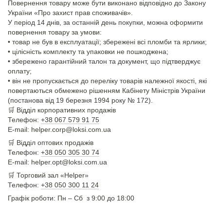
Повернення товару може бути виконано відповідно до Закону
України «Про захист прав споживачів».
У період 14 днів, за останній день покупки, можна оформити
повернення товару за умови:
• товар не був в експлуатації; збережені всі пломби та ярлики;
• цілісність комплекту та упаковки не пошкоджена;
• збережено гарантійний талон та документ, що підтверджує
оплату;
• він не пропускається до переліку товарів належної якості, які
повертаються обмежено рішенням Кабінету Міністрів України
(постанова від 19 березня 1994 року № 172).
🛒
Відділ корпоративних продажів
Телефон:
+38 067 579 91 75
E-mail: helper.corp@loksi.com.ua
🛒
Відділ оптових продажів
Телефон:
+38 050 305 30 74
E-mail: helper.opt@loksi.com.ua
🛒 Торговий зал «Helper»
Телефон:
+38 050 300 11 24
Графік роботи: Пн – Сб з 9:00 до 18:00