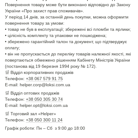
Повернення товару може бути виконано відповідно до Закону
України «Про захист прав споживачів».
У період 14 днів, за останній день покупки, можна оформити
повернення товару за умови:
• товар не був в експлуатації; збережені всі пломби та ярлики;
• цілісність комплекту та упаковки не пошкоджена;
• збережено гарантійний талон та документ, що підтверджує
оплату;
• він не пропускається до переліку товарів належної якості, які
повертаються обмежено рішенням Кабінету Міністрів України
(постанова від 19 березня 1994 року № 172).
🛒
Відділ корпоративних продажів
Телефон:
+38 067 579 91 75
E-mail: helper.corp@loksi.com.ua
🛒
Відділ оптових продажів
Телефон:
+38 050 305 30 74
E-mail: helper.opt@loksi.com.ua
🛒 Торговий зал «Helper»
Телефон:
+38 050 300 11 24
Графік роботи: Пн – Сб з 9:00 до 18:00